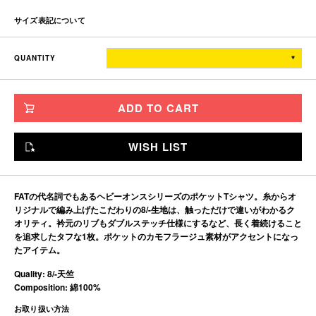
サイズ表記について
着丈
身幅
肩幅
袖丈
QUANTITY
TITCH
66.5
52
48
26
SKINNY
70.5
56
52
27
ADD TO CART
FAT
74.5
60
56
28
JUMBO
78.5
64
60
29
WISH LIST
※単位はすべて「cm」です。
製造工程で多少の誤差があることを予めご了承ください。
FATの代名詞でもあるヘビーオンスシリーズのポケットTシャツ。糸からオ
リジナルで編み上げたこだわりの8/-生地は、触っただけで違いがわかるク
オリティ。衿元のリブもダブルステッチ仕様にするなど、長く着続けること
を追求したタフな1枚。ポケットのカモフラージュ素材がアクセントになっ
たアイテム。
Quality: 8/-天竺
Composition: 綿100%
お取り扱い方法