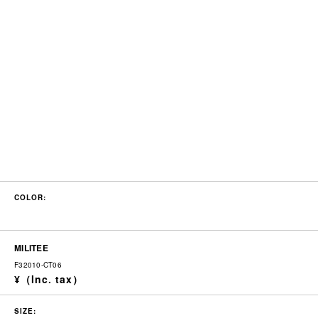
COLOR:
MILITEE
F32010-CT06
SIZE: