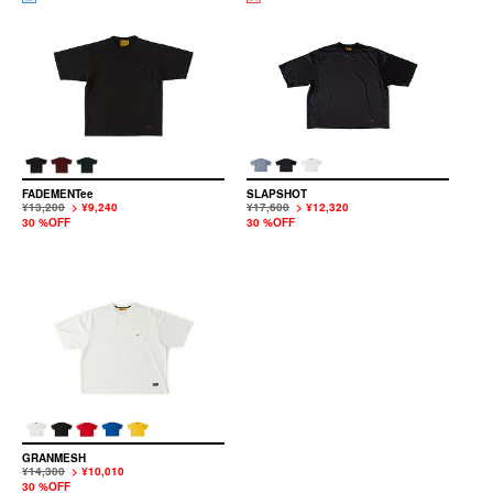
FADEMENTee
SLAPSHOT
¥13,200
> ¥9,240
¥17,600
> ¥12,320
30 %OFF
30 %OFF
GRANMESH
¥14,300
> ¥10,010
30 %OFF