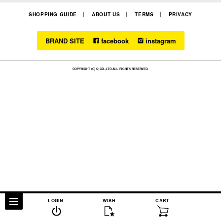
SHOPPING GUIDE
ABOUT US
TERMS
PRIVACY
BRAND SITE
facebook
instagram
COPYRIGHT (C) Q CO.,LTD ALL RIGHTS RESERVED.
LOGIN
WISH
CART