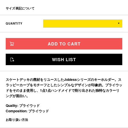
サイズ表記について
全長
横幅
厚さ
QUANTITY
ONE SIZE
9
2.2
1.3
※単位はすべて「cm」です。
ADD TO CART
製造工程で多少の誤差があることを予めご了承ください。
WISH LIST
スケートデッキの廃材をリユースしたJoblessシリーズのキーホルダー。ス
ラッピーカーブをモチーフとしたシンプルなデザインが印象的。プライウッ
ドをそのまま使用し、1点1点ハンドメイドで削り出された独特なカラーリ
ングが面白い。
Quality: プライウッド
Composition: プライウッド
お取り扱い方法