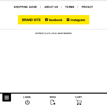
SHOPPING GUIDE
ABOUT US
TERMS
PRIVACY
BRAND SITE
facebook
instagram
COPYRIGHT (C) Q CO.,LTD ALL RIGHTS RESERVED.
LOGIN
WISH
CART