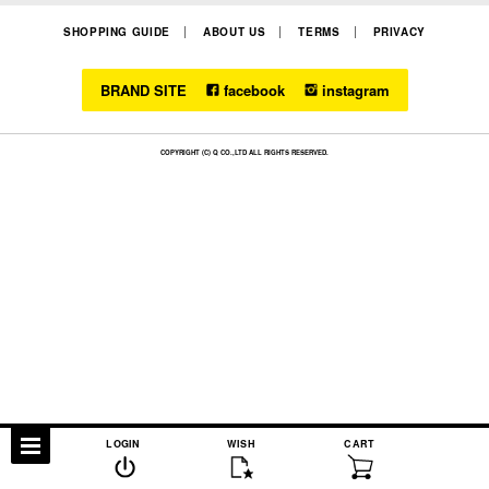
SHOPPING GUIDE
ABOUT US
TERMS
PRIVACY
BRAND SITE
facebook
instagram
COPYRIGHT (C) Q CO.,LTD ALL RIGHTS RESERVED.
LOGIN
WISH
CART