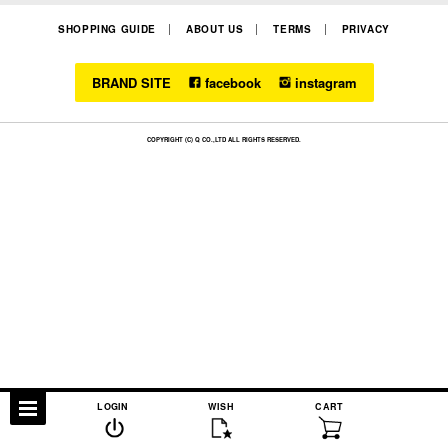
SHOPPING GUIDE
ABOUT US
TERMS
PRIVACY
BRAND SITE
facebook
instagram
COPYRIGHT (C) Q CO.,LTD ALL RIGHTS RESERVED.
LOGIN
WISH
CART