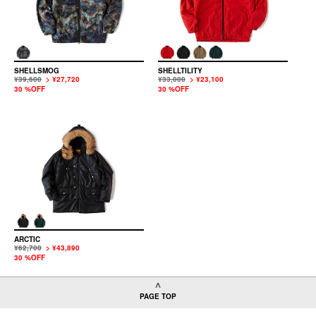
SHELLSMOG
SHELLTILITY
¥39,600
> ¥27,720
¥33,000
> ¥23,100
30 %OFF
30 %OFF
ARCTIC
¥62,700
> ¥43,890
30 %OFF
PAGE TOP