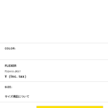
COLOR:
FLEXER
F32410-JK07
SIZE:
サイズ表記について
着丈
身幅
肩幅
袖丈