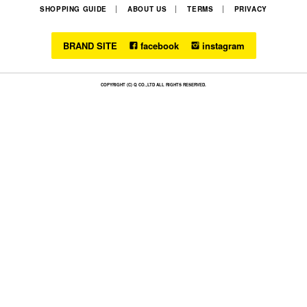
SHOPPING GUIDE
ABOUT US
TERMS
PRIVACY
BRAND SITE
facebook
instagram
COPYRIGHT (C) Q CO.,LTD ALL RIGHTS RESERVED.