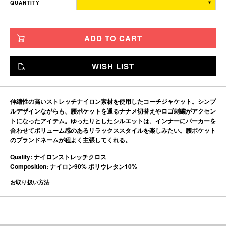
QUANTITY
TITCH
77
65
56
55
SKINNY
80
69
60
56.5
ADD TO CART
FAT
83
73
64
58
JUMBO
86
77
68
59.5
WISH LIST
※単位はすべて「cm」です。
製造工程で多少の誤差があることを予めご了承ください。
伸縮性の高いストレッチナイロン素材を使用したコーチジャケット。シンプ
ルデザインながらも、腰ポケットを通るナナメ切替えやロゴ刺繍がアクセン
トになったアイテム。ゆったりとしたシルエットは、インナーにパーカーを
合わせてボリューム感のあるリラックススタイルを楽しみたい。腰ポケット
のブランドネームが程よく主張してくれる。
Quality: ナイロンストレッチクロス
Composition: ナイロン90% ポリウレタン10%
お取り扱い方法