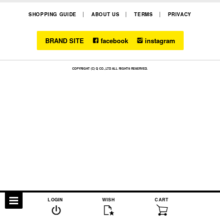
SHOPPING GUIDE
ABOUT US
TERMS
PRIVACY
BRAND SITE
facebook
instagram
COPYRIGHT (C) Q CO.,LTD ALL RIGHTS RESERVED.
LOGIN
WISH
CART