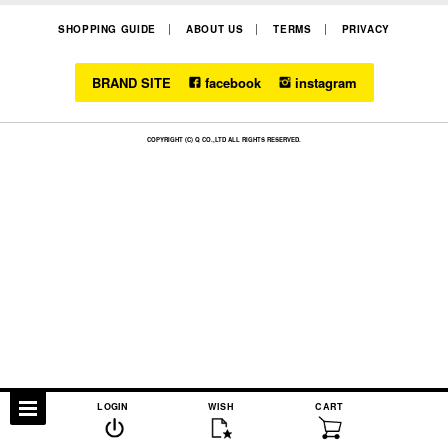
SHOPPING GUIDE
ABOUT US
TERMS
PRIVACY
BRAND SITE
facebook
instagram
COPYRIGHT (C) Q CO.,LTD ALL RIGHTS RESERVED.
LOGIN
WISH
CART