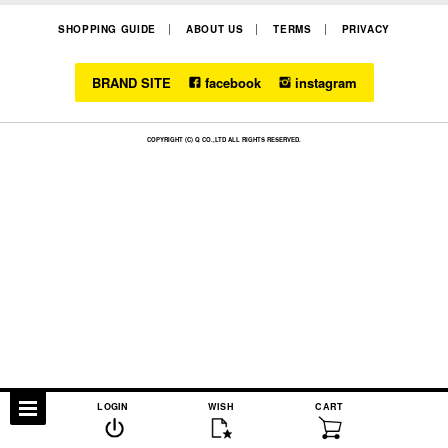
SHOPPING GUIDE
ABOUT US
TERMS
PRIVACY
BRAND SITE
facebook
instagram
COPYRIGHT (C) Q CO.,LTD ALL RIGHTS RESERVED.
LOGIN
WISH
CART