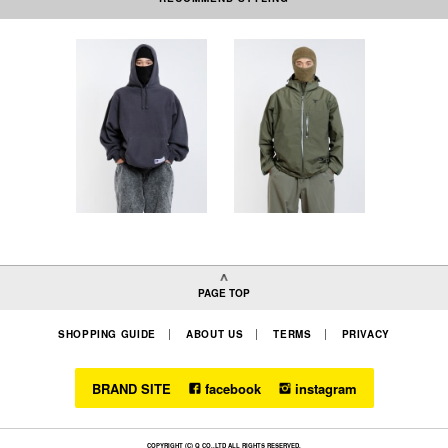
本製品は中国製です。
PAGE TOP
SHOPPING GUIDE
ABOUT US
TERMS
PRIVACY
BRAND SITE
facebook
instagram
COPYRIGHT (C) Q CO.,LTD ALL RIGHTS RESERVED.