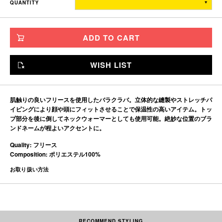
QUANTITY
ONE SIZE
47
35
※単位はすべて「cm」です。
ADD TO CART
製造工程で多少の誤差があることを予めご了承ください。
WISH LIST
肌触りの良いフリースを使用したバラクラバ。立体的な縫製やストレッチパ
イピングにより顔や頭にフィットさせることで保温性の高いアイテム。トッ
プ部分を後に倒してネックウォーマーとしても使用可能。絶妙な位置のブラ
ンドネームが程よいアクセントに。
Quality: フリース
Composition: ポリエステル100%
お取り扱い方法
RECOMMEND STYLING