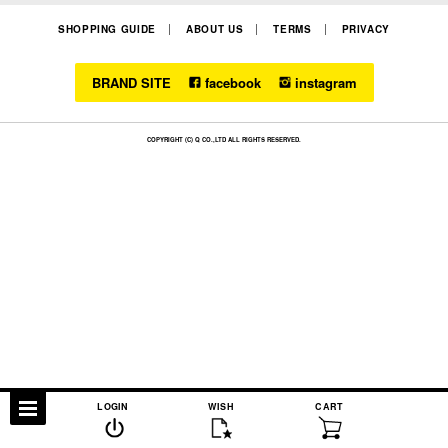
SHOPPING GUIDE
ABOUT US
TERMS
PRIVACY
BRAND SITE
facebook
instagram
COPYRIGHT (C) Q CO.,LTD ALL RIGHTS RESERVED.
LOGIN
WISH
CART