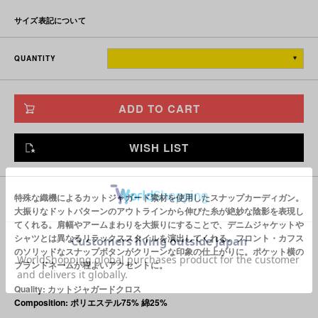
サイズ表記について
着丈
身幅
肩幅
袖丈
QUANTITY
TITCH
71
61
64
55
SKINNY
73
64
67
56.5
ADD TO CART
FAT
76
67
70
58
JUMBO
79
70
73
60
WISH LIST
※単位はすべて「cm」です。
製造工程で多少の誤差があることを予めご了承ください。
特殊な織機によるカットジャガード素材を使用したスナップカーディガン。
大振りなドットパターンのアウトラインから伸びた糸が絶妙な陰影を表現し
てくれる。肩幅やアームまわりを大振りにすることで、デニムジャケットや
シャツとは異なるリラックススタイルを演出してくれる。フロント・カフス
のソリッドなスナップボタンがクリーンな印象の仕上がりに。ポケット横の
ブランドネームが程よいアクセントに。
Quality: カットジャガードクロス
Composition: ポリエステル75% 綿25%