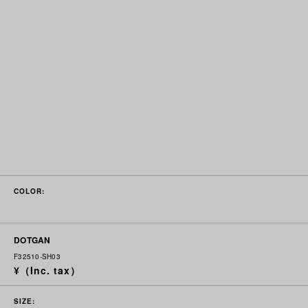
COLOR:
DOTGAN
F32510-SH03
SIZE: