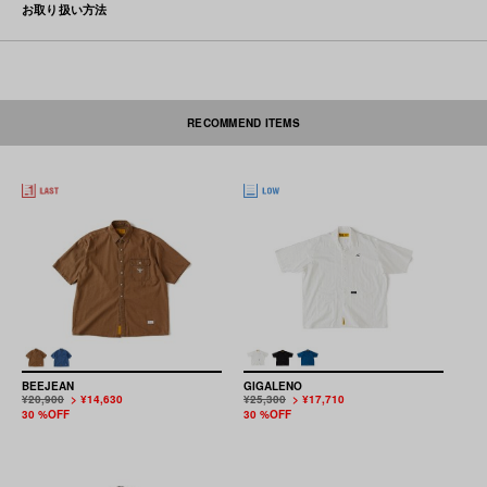
お取り扱い方法
RECOMMEND ITEMS
素材の性質上、多少収縮する可能性があります。洗濯後、形を整えて干して
下さい。なお自動乾燥機(タンブラー)の御使用はおさけ下さい。アイロンを
かける際には必ず当て布をしてください。ネーム部分にはアイロンを当てな
いで下さい。この商品は、特殊な織り方のジャガード生地を使用していま
す。フリンジ部分の長さにばらつきがあります。また着用や洗濯により糸抜
けがおきる可能性もございます。予めご了承ください。
本製品は中国製です。
BEEJEAN
GIGALENO
¥20,900
> ¥14,630
¥25,300
> ¥17,710
30 %OFF
30 %OFF