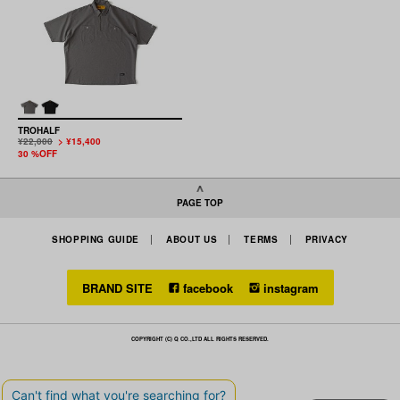
TROHALF
¥22,000
> ¥15,400
30 %OFF
PAGE TOP
SHOPPING GUIDE
ABOUT US
TERMS
PRIVACY
BRAND SITE
facebook
instagram
COPYRIGHT (C) Q CO.,LTD ALL RIGHTS RESERVED.