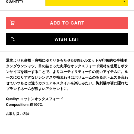
QUANTITY
TITCH
77.5
67
56
27
SKINNY
80.5
71
60
28
ADD TO CART
FAT
83.5
75
64
29
JUMBO
86.5
79
68
30
WISH LIST
※単位はすべて「cm」です。
製造工程で多少の誤差があることを予めご了承ください。
通常よりも身幅・肩幅にゆとりをもたせたBIGシルエットが印象的な半袖ボ
タンダウンシャツ。目の詰まった肉厚なオックスフォード素材を使用しボタ
ンサイズを統一することで、よりユーティリティー性の高いアイテムに。ル
ーズになりすぎないレングスや袖まわりはボリュームのあるボトムスを合わ
せていつもとは違うカジュアルスタイルを楽しみたい。胸刺繍や裾に隠れた
ブランドネームが程よいアクセントに。
Quality: コットンオックスフォード
Composition: 綿100%
お取り扱い方法