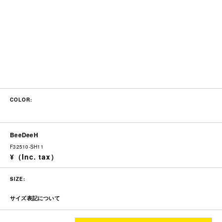
COLOR:
BeeDeeH
F32510-SH11
SIZE:
サイズ表記について
着丈
身幅
肩幅
袖丈