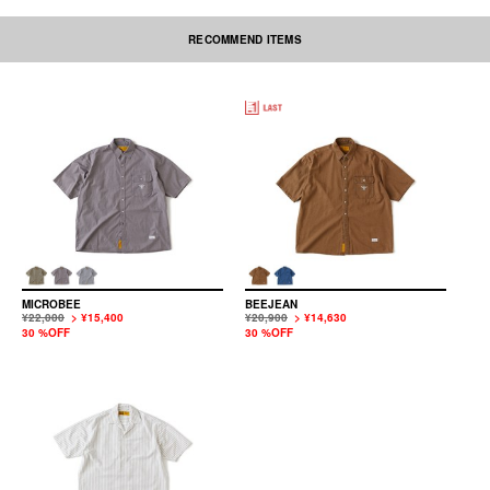
RECOMMEND ITEMS
素材の性質上、多少収縮する可能性があります。洗濯後、形を整えて干して
下さい。なお自動乾燥機(タンブラー)の御使用はおさけ下さい。アイロンを
かける際には必ず当て布をしてください。刺繍部分・ネーム部分にはアイロ
ンを当てないで下さい。
本製品は中国製です。
MICROBEE
BEEJEAN
¥22,000
> ¥15,400
¥20,900
> ¥14,630
30 %OFF
30 %OFF