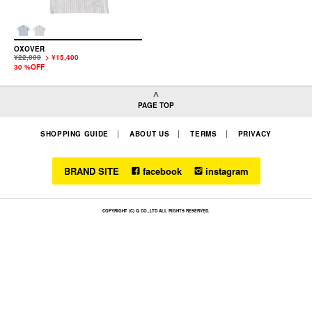
OXOVER
¥22,000
> ¥15,400
30 %OFF
PAGE TOP
SHOPPING GUIDE
ABOUT US
TERMS
PRIVACY
BRAND SITE
facebook
instagram
COPYRIGHT (C) Q CO.,LTD ALL RIGHTS RESERVED.