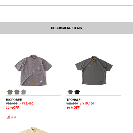
RECOMMEND ITEMS
素材の性質上、多少収縮する可能性があります。洗濯後、形を整えて干して
下さい。なお自動乾燥機(タンブラー)の御使用はおさけ下さい。アイロンを
かける際には必ず当て布をしてください。刺繍部分・ネーム部分にはアイロ
ンを当てないで下さい。
本製品は中国製です。
MICROBEE
TROHALF
¥22,000
> ¥15,400
¥22,000
> ¥15,400
30 %OFF
30 %OFF