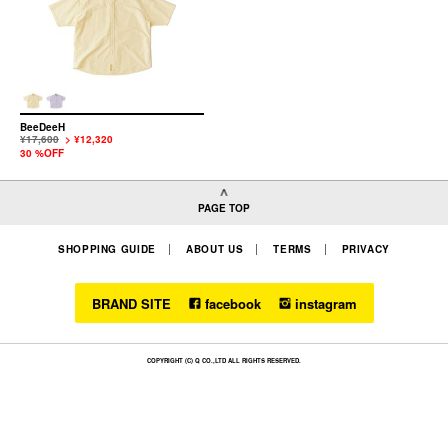
BeeDeeH
¥17,600
> ¥12,320
30 %OFF
PAGE TOP
SHOPPING GUIDE
ABOUT US
TERMS
PRIVACY
BRAND SITE
facebook
instagram
COPYRIGHT (C) Q CO.,LTD ALL RIGHTS RESERVED.