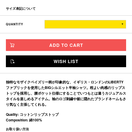
サイズ表記について
着丈
身幅
肩幅
袖丈
QUANTITY
TITCH
77
69.9
56
27
SKINNY
80
73.9
60
28
ADD TO CART
FAT
83
77.9
64
29
JUMBO
86
81.9
68
30
WISH LIST
※単位はすべて「cm」です。
製造工程で多少の誤差があることを予めご了承ください。
独特なモザイクペイズリー柄が印象的な、イギリス・ロンドンのLIBERTY
ファブリックを使用したBIGシルエット半袖シャツ。程よい肉感のリップス
トップを採用し、腰ポケット仕様にすることでいつもとは違うカジュアルス
タイルを楽しめるアイテム。袖のロゴ刺繍や裾に隠れたブランドネームもさ
り気なく主張してくれる。
Quality: コットンリップストップ
Composition: 綿100%
お取り扱い方法