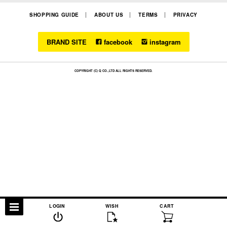
SHOPPING GUIDE
ABOUT US
TERMS
PRIVACY
BRAND SITE
facebook
instagram
COPYRIGHT (C) Q CO.,LTD ALL RIGHTS RESERVED.
LOGIN
WISH
CART