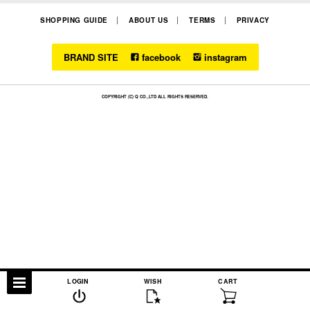
SHOPPING GUIDE
ABOUT US
TERMS
PRIVACY
BRAND SITE
facebook
instagram
COPYRIGHT (C) Q CO.,LTD ALL RIGHTS RESERVED.
LOGIN
WISH
CART