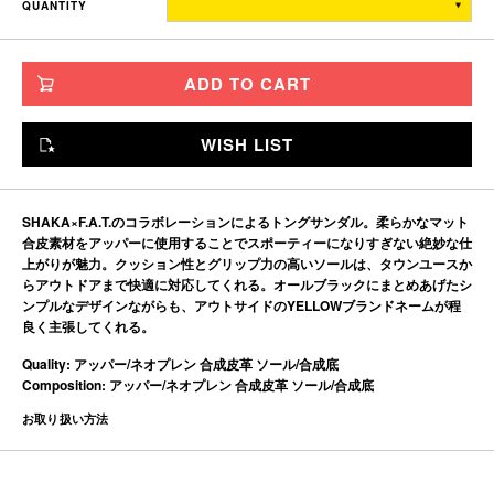
QUANTITY
MINI
24
TITCH
26
ADD TO CART
SKINNY
27
FAT
28
WISH LIST
JUMBO
29
※単位はすべて「cm」です。
SHAKA×F.A.T.のコラボレーションによるトングサンダル。柔らかなマット
製造工程で多少の誤差があることを予めご了承ください。
合皮素材をアッパーに使用することでスポーティーになりすぎない絶妙な仕
上がりが魅力。クッション性とグリップ力の高いソールは、タウンユースか
らアウトドアまで快適に対応してくれる。オールブラックにまとめあげたシ
ンプルなデザインながらも、アウトサイドのYELLOWブランドネームが程
良く主張してくれる。
Quality: アッパー/ネオプレン 合成皮革 ソール/合成底
Composition: アッパー/ネオプレン 合成皮革 ソール/合成底
お取り扱い方法