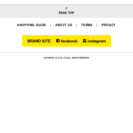
PAGE TOP
SHOPPING GUIDE
ABOUT US
TERMS
PRIVACY
BRAND SITE
facebook
instagram
この商品に使用している素材は、摩擦や汗・雨水・湿気等により、色落ち・
色褪せ・移染・変質する場合があります。また日光や蛍光灯の紫外線等で変
COPYRIGHT (C) Q CO.,LTD ALL RIGHTS RESERVED.
色する場合があります。淡色の靴下・衣類（特に白いもの）との着用は避
け、保管も他の靴・衣料と少し間隔をあけてください。アッパーに無理な力
が掛かりますと、破損する恐れがあります。
本製品は中国製です。