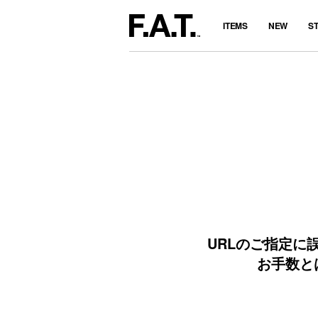
ITEMS
NEW
S
URLのご指定に
お手数と