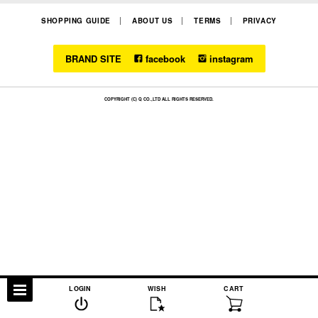
SHOPPING GUIDE
ABOUT US
TERMS
PRIVACY
BRAND SITE
facebook
instagram
COPYRIGHT (C) Q CO.,LTD ALL RIGHTS RESERVED.
LOGIN
WISH
CART