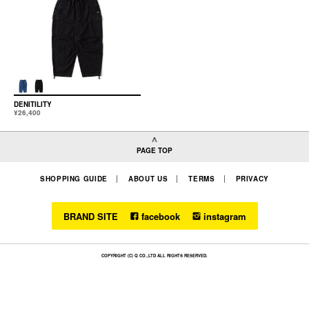
DENITILITY
¥26,400
PAGE TOP
SHOPPING GUIDE
ABOUT US
TERMS
PRIVACY
BRAND SITE
facebook
instagram
COPYRIGHT (C) Q CO.,LTD ALL RIGHTS RESERVED.