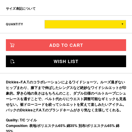
サイズ表記について
ウエスト
渡り幅
股上
レングス
裾幅
QUANTITY
TITCH
86
40.9
32
26.5
35.5
SKINNY
90
41.9
33
27
36.5
ADD TO CART
FAT
96
43.6
34
28
38
JUMBO
104
45.7
35
29
40
WISH LIST
※単位はすべて「cm」です。
製造工程で多少の誤差があることを予めご了承ください。
Dickies×F.A.T.のコラボレーションによるワイドショーツ。ルーズ過ぎない
ヒップまわり、膝下まで伸ばしたレングスなど絶妙なワイドシルエットが印
象的。穿き心地の良さはもちろんのこと、ダブル仕様のベルトループにシュ
ーレースを通すことで、ベルト代わりにウエスト調整可能なギミックも見逃
せない。裾ドローコードを絞ってシルエットを変えて楽しみたいアイテム。
バックのDickiesとF.A.T.のブランドネームがさり気なく主張してくれる。
Quality: T/C ツイル
Composition: 表地/ポリエステル65% 綿35% 別布/ポリエステル65% 綿
35%