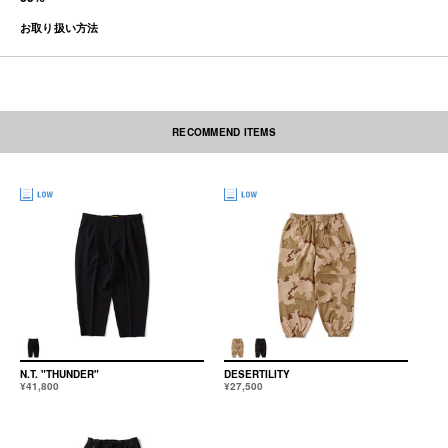
お取り扱い方法
RECOMMEND ITEMS
素材の性質上、多少収縮する可能性があります。洗濯後、形を整えて干して
下さい。なお自動乾燥機(タンブラー)の御使用はおさけ下さい。アイロンを
かける際には必ず当て布をしてください。ネーム部分にはアイロンを当てな
いで下さい。
本製品は中国製です。
N.T. "THUNDER"
DESERTILITY
¥41,800
¥27,500