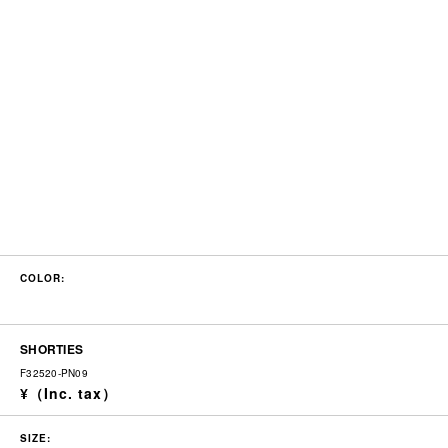
COLOR:
SHORTIES
F32520-PN09
SIZE: