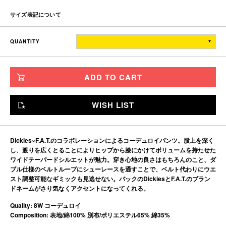
サイズ表記について
ウエスト
渡り幅
股上
レングス
裾幅
QUANTITY
TITCH
86
40.9
33
66
20.5
SKINNY
90
41.9
34
67.5
21.5
ADD TO CART
FAT
96
43.6
35
69
22.5
JUMBO
104
45.7
36
71
23.5
WISH LIST
※単位はすべて「cm」です。
製造工程で多少の誤差があることを予めご了承ください。
Dickies×F.A.T.のコラボレーションによるコーデュロイパンツ。股上を深く
し、渡りを広くとることによりヒップから膝にかけてボリュームを持たせた
ワイドテーパードシルエットが魅力。穿き心地の良さはもちろんのこと、ダ
ブル仕様のベルトループにシューレースを通すことで、ベルト代わりにウエ
スト調整可能なギミックも見逃せない。バックのDickiesとF.A.T.のブラン
ドネームがさり気なくアクセントになってくれる。
Quality: 8W コーデュロイ
Composition: 表地/綿100% 別布/ポリエステル65% 綿35%