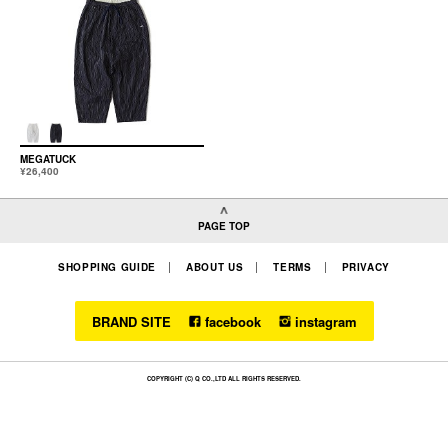
MEGATUCK
¥26,400
PAGE TOP
SHOPPING GUIDE
ABOUT US
TERMS
PRIVACY
BRAND SITE
facebook
instagram
COPYRIGHT (C) Q CO.,LTD ALL RIGHTS RESERVED.