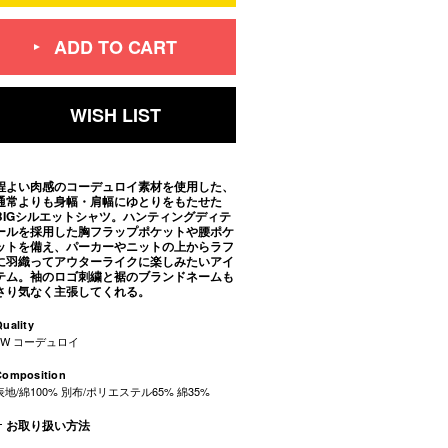
ADD TO CART
WISH LIST
程よい肉感のコーデュロイ素材を使用した、
通常よりも身幅・肩幅にゆとりをもたせた
BIGシルエットシャツ。ハンティングディテ
ールを採用した胸フラップポケットや腰ポケ
ットを備え、パーカーやニットの上からラフ
に羽織ってアウターライクに楽しみたいアイ
テム。袖のロゴ刺繍と裾のブランドネームも
さり気なく主張してくれる。
uality
8W コーデュロイ
Composition
表地/綿100% 別布/ポリエステル65% 綿35%
お取り扱い方法