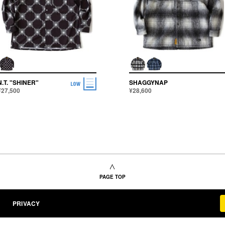
N.T. "SHINER"
SHAGGYNAP
¥27,500
¥28,600
PAGE TOP
PRIVACY