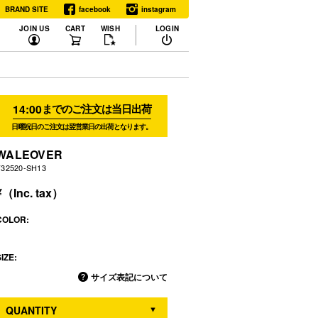
BRAND SITE
facebook
instagram
JOIN US
CART
WISH
LOGIN
14:00
までのご注文は当日出荷
日曜祝日のご注文は翌営業日の出荷となります。
WALEOVER
F32520-SH13
COLOR:
IZE:
サイズ表記について
QUANTITY