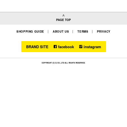
PAGE TOP
SHOPPING GUIDE
ABOUT US
TERMS
PRIVACY
BRAND SITE
facebook
instagram
COPYRIGHT (C) Q CO.,LTD ALL RIGHTS RESERVED.