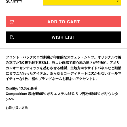
QUANTITY
TITCH
69
62
55
56
SKINNY
72
65
58
58.5
ADD TO CART
FAT
75
68
61
61
JUMBO
78
71
64
63.5
WISH LIST
※単位はすべて「cm」です。
製造工程で多少の誤差があることを予めご了承ください。
フロント・バックのロゴ刺繍が印象的なスウェットシャツ。オリジナルで編
み立てたT/C裏毛起毛素材は、程よい肉感で着心地の良さが特徴的。アメリ
カンオーセンティックを感じさせる縫製、生地方向やサイドパネルなど細部
にまでこだわったアイテム。あらゆるコーディネートに欠かせないオールマ
イティーな1枚。裾のブランドネームも程よいアクセントに。
Quality: 13.3oz 裏毛
Composition: 表地/綿65% ポリエステル35% リブ部分/綿95% ポリウレタ
ン5%
お取り扱い方法