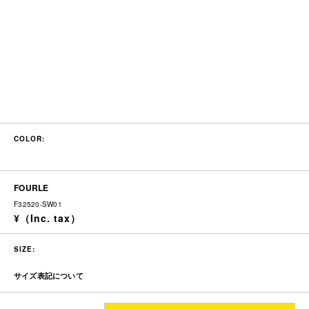
COLOR:
FOURLE
F32520-SW01
SIZE:
サイズ表記について
着丈
身幅
肩幅
袖丈