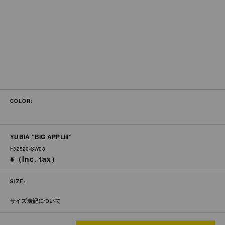
COLOR:
YUBIA "BIG APPLiii"
F32520-SW08
SIZE:
サイズ表記について
着丈
身幅
肩幅
袖丈