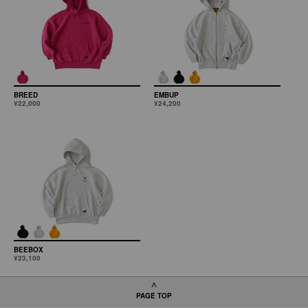
BREED
EMBUP
¥22,000
¥24,200
BEEBOX
¥23,100
PAGE TOP