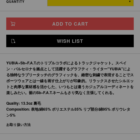
QUANTITY
TITCH
69
64
55
56
SKINNY
72
67
58
58.5
ADD TO CART
FAT
75
70
61
61
JUMBO
78
73
64
63.5
WISH LIST
※単位はすべて「cm」です。
製造工程で多少の誤差があることを予めご了承ください。
YUBIA×Sb×F.A.T.のトリプルコラボによるトラックジャケット。スペイ
ン・バルセロナを拠点として活躍するグラフティ・ライター"YUBIA"によ
る独特なラブリータッチのグラフィックを、緻密な刺繍で表現することでス
ポーツウェアとは一線を画す仕上がりが印象的。リラックスさせたシルエッ
トと肉厚な素材感を活かした、いつもとは違うカジュアルコーディネートを
楽しみたい。裾のSb×F.A.T.ネームもさり気なく主張してくれる。
Quality: 13.3oz 裏毛
Composition: 表地/綿65% ポリエステル35% リブ部分/綿95% ポリウレタ
ン5%
お取り扱い方法