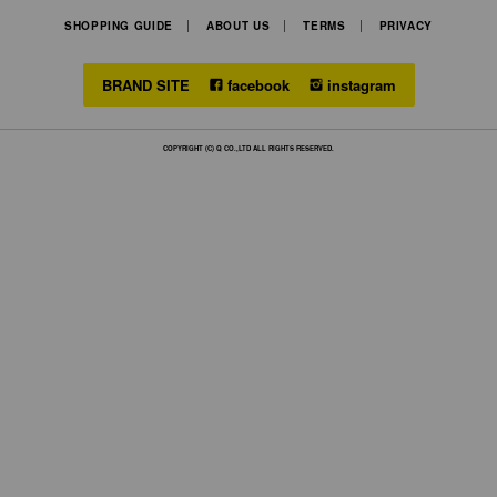
SHOPPING GUIDE
ABOUT US
TERMS
PRIVACY
BRAND SITE
facebook
instagram
COPYRIGHT (C) Q CO.,LTD ALL RIGHTS RESERVED.