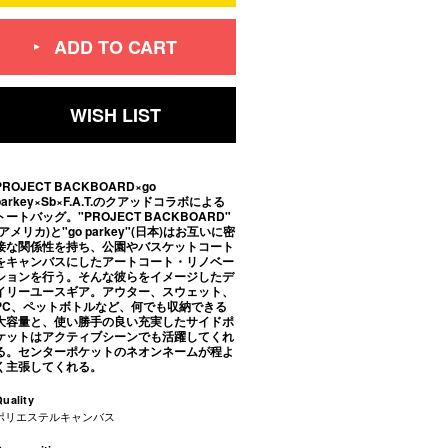
ADD TO CART
WISH LIST
PROJECT BACKBOARD×go
parkey×Sb×F.A.T.のクアッドコラボによる
トートバッグ。"PROJECT BACKBOARD"
(アメリカ)と"go parkey"(日本)はお互いに密
接な関係性を持ち、公園やバスケットコート
をキャンバスにしたアートコート・リノベー
ションを行う。そんな彼らをイメージしたデ
イリーユースギア。アウター、スウェット、
PC、ペットボトルなど、何でも収納できる
大容量と、使い勝手の良い充実したサイドポ
ケットはアクティブシーンでも活躍してくれ
る。センターポケットのネオンネームが程よ
く主張してくれる。
uality
ポリエステルキャンバス