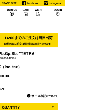
BRAND SITE
facebook
instagram
JOIN US
CART
WISH
LOGIN
14:00
までのご注文は当日出荷
日曜祝日のご注文は翌営業日の出荷となります。
Pb.Gp.Sb. "TETRA"
F32610-BG07
COLOR:
IZE:
サイズ表記について
QUANTITY