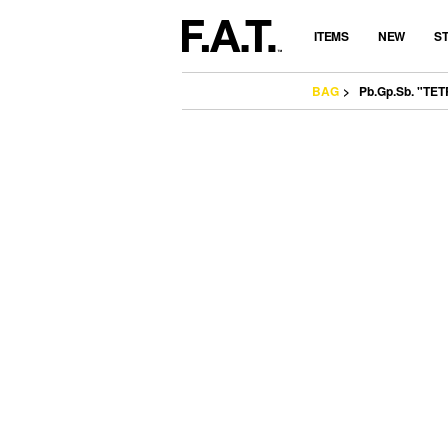
ITEMS
NEW
S
BAG
Pb.Gp.Sb. "TE