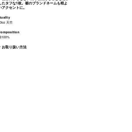
したタフな1枚。裾のブランドネームも程よ
いアクセントに。
uality
13oz 天竺
Composition
綿100%
お取り扱い方法