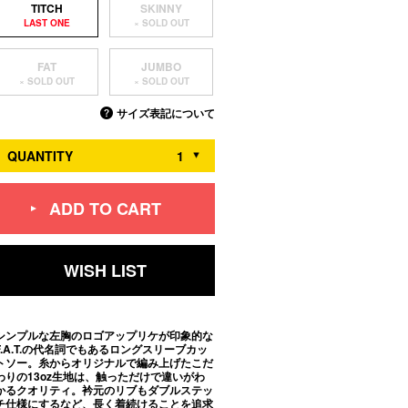
TITCH
SKINNY
FAT
JUMBO
サイズ表記について
QUANTITY
ADD TO CART
WISH LIST
シンプルな左胸のロゴアップリケが印象的な
F.A.T.の代名詞でもあるロングスリーブカッ
トソー。糸からオリジナルで編み上げたこだ
わりの13oz生地は、触っただけで違いがわ
かるクオリティ。衿元のリブもダブルステッ
チ仕様にするなど、長く着続けることを追求