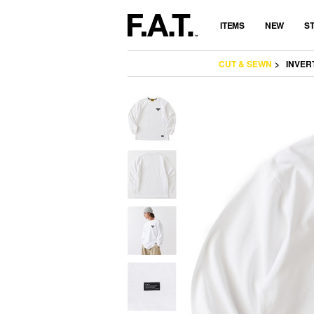
ITEMS
NEW
S
CUT & SEWN
INVER