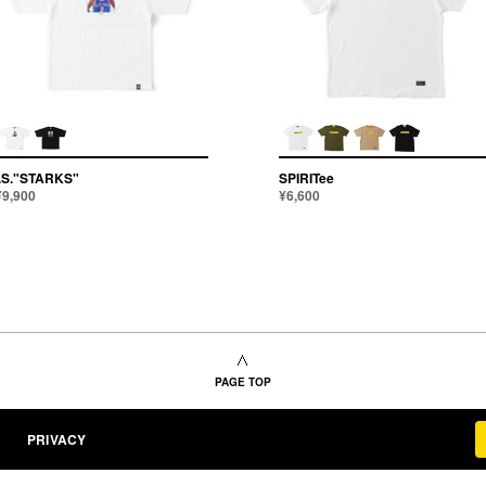
I.S."STARKS"
SPIRITee
¥9,900
¥6,600
PAGE TOP
PRIVACY