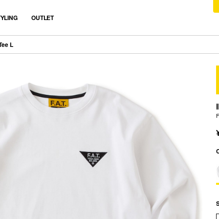
TYLING
OUTLET
Tee L
S