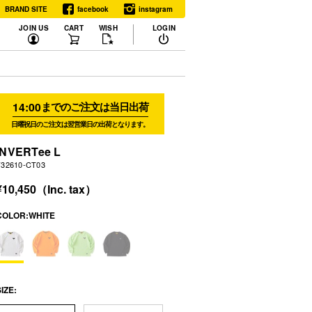
BRAND SITE
facebook
instagram
JOIN US
CART
WISH
LOGIN
14:00
までのご注文は当日出荷
日曜祝日のご注文は翌営業日の出荷となります。
INVERTee L
F32610-CT03
10,450
COLOR:
WHITE
IZE: