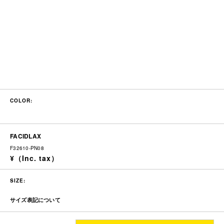
COLOR:
FACIDLAX
F32610-PN08
SIZE:
サイズ表記について
ウエスト
渡り幅
股上
レングス
裾幅