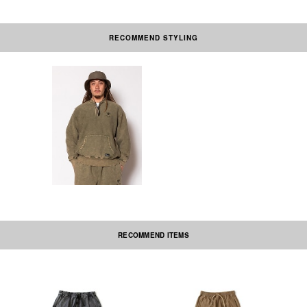
RECOMMEND STYLING
素材の性質上、多少収縮する可能性があります。洗濯後、形を整えて干して
下さい。なお自動乾燥機(タンブラー)の御使用はおさけ下さい。アイロンを
かける際には必ず当て布をしてください。刺繍部分・ネーム部分にはアイロ
ンを当てないで下さい。この商品は特殊染料を使用した製品染めを施してい
ます。摩擦や汗、雨水、湿気等により、色落ち・色移りする場合がありま
す。淡色の衣類（特に白いもの）との着用は避け、保管も他の衣料と少し間
隔をあけてください。お洗濯の際は、他の物とは必ず分けて洗ってくださ
い。長時間濡れたままにしておくと色移りしやすくなりますので、お洗濯後
は速やかに形を整えて干してください。また、風合いを重視した加工のため
多少の色ムラや表面に毛玉がある場合もあります。予めご了承ください。
RECOMMEND ITEMS
本製品は中国製です。