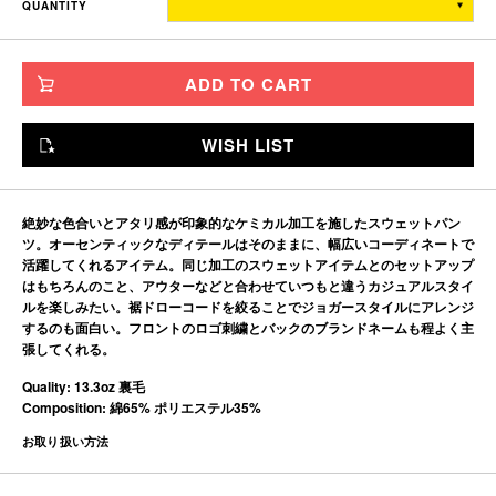
QUANTITY
TITCH
76-104
40.5
32
67
20.5
SKINNY
80-108
41.5
33
69
21.5
ADD TO CART
FAT
86-114
43
34
71
22.5
JUMBO
94-122
45
35
73
23.5
WISH LIST
※単位はすべて「cm」です。
製造工程で多少の誤差があることを予めご了承ください。
絶妙な色合いとアタリ感が印象的なケミカル加工を施したスウェットパン
ツ。オーセンティックなディテールはそのままに、幅広いコーディネートで
活躍してくれるアイテム。同じ加工のスウェットアイテムとのセットアップ
はもちろんのこと、アウターなどと合わせていつもと違うカジュアルスタイ
ルを楽しみたい。裾ドローコードを絞ることでジョガースタイルにアレンジ
するのも面白い。フロントのロゴ刺繍とバックのブランドネームも程よく主
張してくれる。
Quality: 13.3oz 裏毛
Composition: 綿65% ポリエステル35%
お取り扱い方法