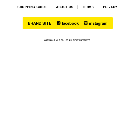
SHOPPING GUIDE
ABOUT US
TERMS
PRIVACY
BRAND SITE
facebook
instagram
COPYRIGHT (C) Q CO.,LTD ALL RIGHTS RESERVED.