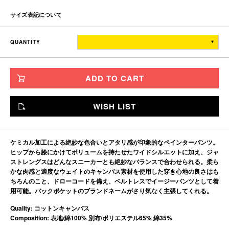
サイズ表記について
ウエスト
渡り幅
股上
レングス
裾幅
QUANTITY
TITCH
86
40.9
33
65
20.5
SKINNY
90
41.9
34
66.5
21.5
ADD TO CART
FAT
96
43.6
35
68.1
22.5
JUMBO
104
45.7
36
70.4
23.5
WISH LIST
※単位はすべて「cm」です。
製造工程で多少の誤差があることを予めご了承ください。
ケミカル加工による絶妙な色合いとアタリ感が印象的なペインターパンツ。
ヒップから膝にかけてボリュームを持たせたワイドシルエットに加え、ジャ
ストレングスはどんなスニーカーとも絶妙なバランスで合わせられる。柔ら
かな肉感と適度なウェイトのキャンバス素材を使用した穿き心地の良さはも
ちろんのこと、ドローコードを備え、ベルトレスでイージーパンツとして着
用可能。バックポケットのブランドネームがさり気なく主張してくれる。
Quality: コットンキャンバス
Composition: 表地/綿100% 別布/ポリエステル65% 綿35%