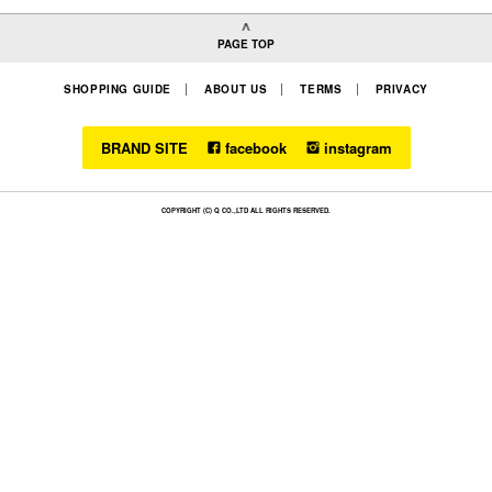
PAGE TOP
SHOPPING GUIDE
ABOUT US
TERMS
PRIVACY
BRAND SITE
facebook
instagram
COPYRIGHT (C) Q CO.,LTD ALL RIGHTS RESERVED.