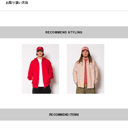
お取り扱い方法
RECOMMEND STYLING
素材の性質上、多少収縮する可能性があります。洗濯後、形を整えて干して
下さい。なお自動乾燥機(タンブラー)の御使用はおさけ下さい。アイロンを
かける際には必ず当て布をしてください。ネーム部分にはアイロンを当てな
いで下さい。この商品は特殊染料を使用した製品染めを施しています。摩擦
や汗、雨水、湿気等により、色落ち・色移りする場合があります。淡色の衣
類（特に白いもの）との着用は避け、保管も他の衣料と少し間隔をあけてく
ださい。お洗濯の際は、他の物とは必ず分けて洗ってください。長時間濡れ
たままにしておくと色移りしやすくなりますので、お洗濯後は速やかに形を
整えて干してください。また、風合いを重視した加工のため多少の色ムラや
表面に毛玉がある場合もあります。予めご了承ください。
RECOMMEND ITEMS
本製品は中国製です。