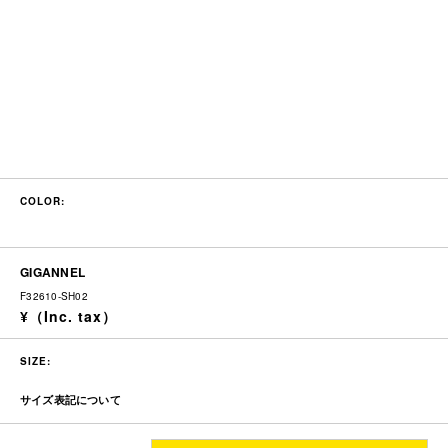
COLOR:
GIGANNEL
F32610-SH02
SIZE:
サイズ表記について
着丈
身幅
肩幅
袖丈