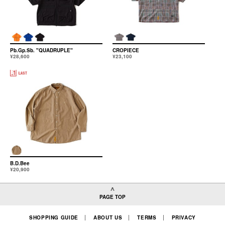
Pb.Gp.Sb. "QUADRUPLE"
CROPIECE
¥28,600
¥23,100
B.D.Bee
¥20,900
PAGE TOP
SHOPPING GUIDE
ABOUT US
TERMS
PRIVACY