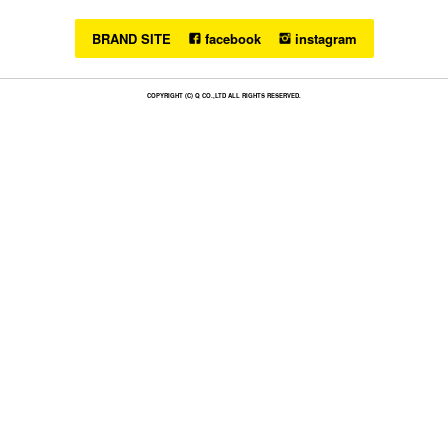
BRAND SITE
facebook
instagram
COPYRIGHT (C) Q CO.,LTD ALL RIGHTS RESERVED.