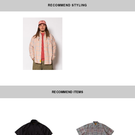
RECOMMEND STYLING
素材の性質上、多少収縮する可能性があります。洗濯後、形を整えて干して
下さい。お洗濯の際は、必ずネットに入れて洗ってください。なお自動乾燥
機(タンブラー)の御使用はおさけ下さい。刺繍部分・ネーム部分にはアイロ
ンを当てないで下さい。この商品は、生地の表面に糸の塊(ネップ)や太さの
異なる糸がランダムに現れるネップ生地を使用しています。この独特な風合
いはデザイン上の特性であり、不良ではございません。また、着用やお洗濯
の際にネップが抜けたり表面が毛玉になる場合もあります。予めご了承くだ
さい。
本製品は中国製です。
RECOMMEND ITEMS