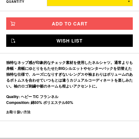
QUANTITY
TITCH
77.5
67
56
56
SKINNY
80.5
71
60
57
ADD TO CART
FAT
83.5
75
64
58
JUMBO
86.5
79
68
59
WISH LIST
※単位はすべて「cm」です。
製造工程で多少の誤差があることを予めご了承ください。
独特なネップ感が印象的なチェック素材を使用したネルシャツ。通常よりも
身幅・肩幅にゆとりをもたせたBIGシルエットやセンターバックを切替えた
独特な仕様で、ルーズになりすぎないレングスや袖まわりはボリュームのあ
るボトムスを合わせていつもとは違うカジュアルコーディネートを楽しみた
い。袖のロゴ刺繍や裾のネームも程よいアクセントに。
Quality: ヘビー T/C フランネル
Composition: 綿50% ポリエステル50%
お取り扱い方法