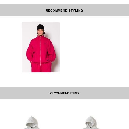
RECOMMEND STYLING
素材の性質上、多少収縮する可能性があります。洗濯後、形を整えて干して
下さい。なお自動乾燥機(タンブラー)の御使用はおさけ下さい。刺繍部分・
ネーム部分にはアイロンを当てないで下さい。
本製品は中国製です。
RECOMMEND ITEMS