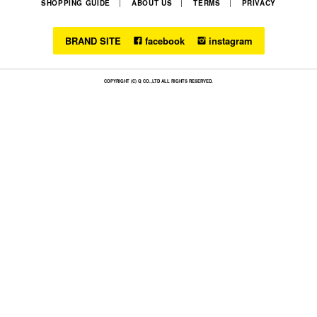
SHOPPING GUIDE
ABOUT US
TERMS
PRIVACY
BRAND SITE
facebook
instagram
COPYRIGHT (C) Q CO.,LTD ALL RIGHTS RESERVED.