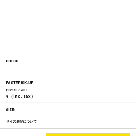
COLOR:
FASTERISK.UP
F32610-SW07
SIZE:
サイズ表記について
着丈
身幅
肩幅
袖丈