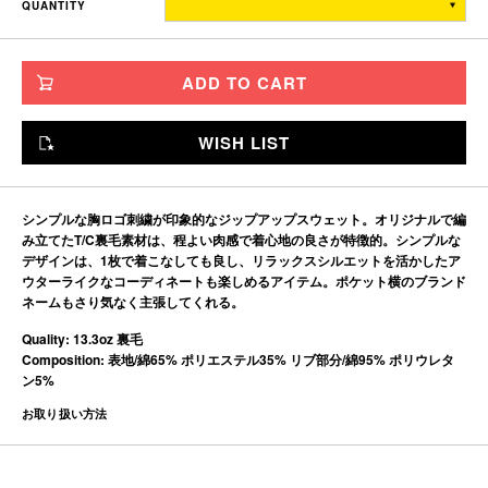
QUANTITY
TITCH
69
64
55
56
SKINNY
72
67
58
58.5
ADD TO CART
FAT
75
70
61
61
JUMBO
78
73
64
63.5
WISH LIST
※単位はすべて「cm」です。
製造工程で多少の誤差があることを予めご了承ください。
シンプルな胸ロゴ刺繍が印象的なジップアップスウェット。オリジナルで編
み立てたT/C裏毛素材は、程よい肉感で着心地の良さが特徴的。シンプルな
デザインは、1枚で着こなしても良し、リラックスシルエットを活かしたア
ウターライクなコーディネートも楽しめるアイテム。ポケット横のブランド
ネームもさり気なく主張してくれる。
Quality: 13.3oz 裏毛
Composition: 表地/綿65% ポリエステル35% リブ部分/綿95% ポリウレタ
ン5%
お取り扱い方法