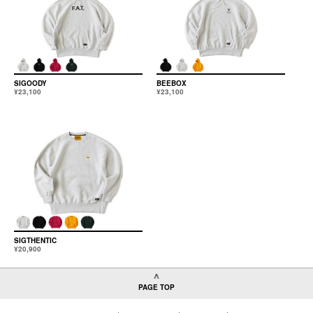
SIGOODY
BEEBOX
¥23,100
¥23,100
SIGTHENTIC
¥20,900
PAGE TOP