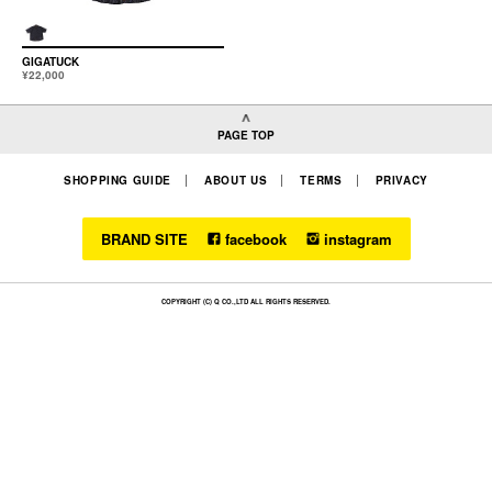
GIGATUCK
¥22,000
PAGE TOP
SHOPPING GUIDE
ABOUT US
TERMS
PRIVACY
BRAND SITE
facebook
instagram
COPYRIGHT (C) Q CO.,LTD ALL RIGHTS RESERVED.