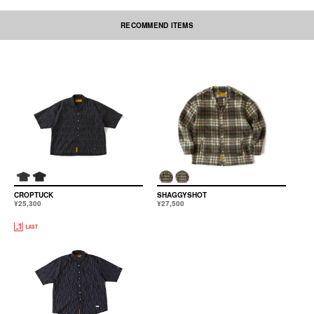
RECOMMEND ITEMS
素材の性質上、多少収縮する可能性があります。洗濯後、形を整えて干して
下さい。なお自動乾燥機(タンブラー)の御使用はおさけ下さい。アイロンを
かける際には必ず当て布をしてください。刺繍部分・ネーム部分にはアイロ
ンを当てないで下さい。
本製品は中国製です。
CROPTUCK
SHAGGYSHOT
¥25,300
¥27,500