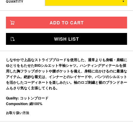
QUANTITY
TITCH
72
69.9
56
27
SKINNY
75
73.9
60
28
ADD TO CART
FAT
78
77.9
64
29
JUMBO
81
81.9
68
30
WISH LIST
※単位はすべて「cm」です。
製造工程で多少の誤差があることを予めご了承ください。
しなやかで上品なストライプブロードを使用した、通常よりも身幅・肩幅に
ゆとりをもたせたBIGシルエット半袖シャツ。ハンティングディテールを採
用した胸フラップポケットや腰ポケットを備え、身軽に出かけるのに最適な
アイテム。絶妙な着丈は、インナーとのレイヤードや、パンツのシルエット
を活かしたコーディネートを楽しみたい。袖のロゴ刺繍と裾のブランドネー
ムもさり気なく主張してくれる。
Quality: コットンブロード
Composition: 綿100%
お取り扱い方法