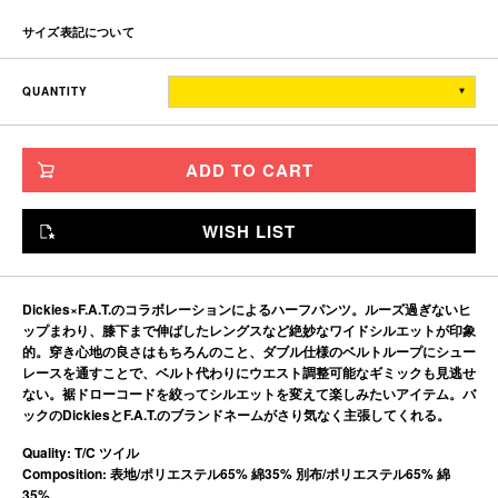
サイズ表記について
ウエスト
渡り幅
股上
レングス
裾幅
QUANTITY
TITCH
86
40.9
32
32.5
35.5
SKINNY
90
41.9
33
33.5
36.5
ADD TO CART
FAT
96
43.6
34
34.5
38
JUMBO
104
45.7
35
35.5
40
WISH LIST
※単位はすべて「cm」です。
製造工程で多少の誤差があることを予めご了承ください。
Dickies×F.A.T.のコラボレーションによるハーフパンツ。ルーズ過ぎないヒ
ップまわり、膝下まで伸ばしたレングスなど絶妙なワイドシルエットが印象
的。穿き心地の良さはもちろんのこと、ダブル仕様のベルトループにシュー
レースを通すことで、ベルト代わりにウエスト調整可能なギミックも見逃せ
ない。裾ドローコードを絞ってシルエットを変えて楽しみたいアイテム。バ
ックのDickiesとF.A.T.のブランドネームがさり気なく主張してくれる。
Quality: T/C ツイル
Composition: 表地/ポリエステル65% 綿35% 別布/ポリエステル65% 綿
35%