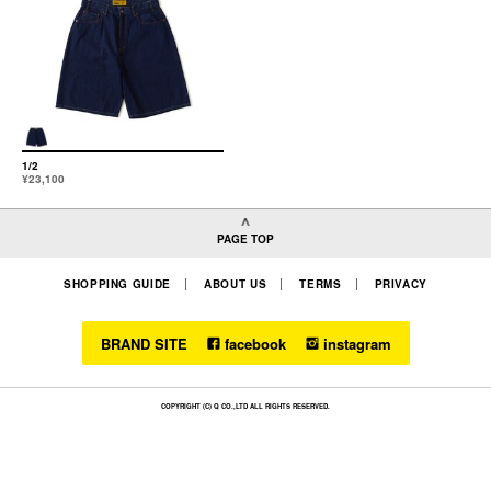
1/2
¥23,100
PAGE TOP
SHOPPING GUIDE
ABOUT US
TERMS
PRIVACY
BRAND SITE
facebook
instagram
COPYRIGHT (C) Q CO.,LTD ALL RIGHTS RESERVED.