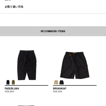
お取り扱い方法
RECOMMEND ITEMS
素材の性質上、多少収縮する可能性があります。洗濯後、形を整えて干して
下さい。なお自動乾燥機(タンブラー)の御使用はおさけ下さい。アイロンを
かける際には必ず当て布をしてください。ネーム部分にはアイロンを当てな
いで下さい。
本製品は中国製です。
FADEBLUSH
BRUSHKAP
¥28,600
¥26,400