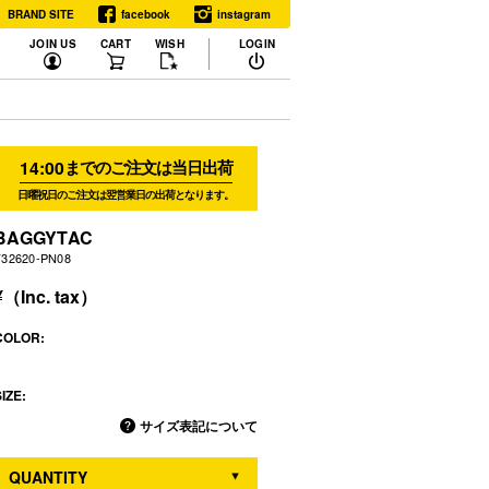
BRAND SITE
facebook
instagram
JOIN US
CART
WISH
LOGIN
14:00
までのご注文は当日出荷
日曜祝日のご注文は翌営業日の出荷となります。
BAGGYTAC
F32620-PN08
COLOR:
IZE:
サイズ表記について
QUANTITY