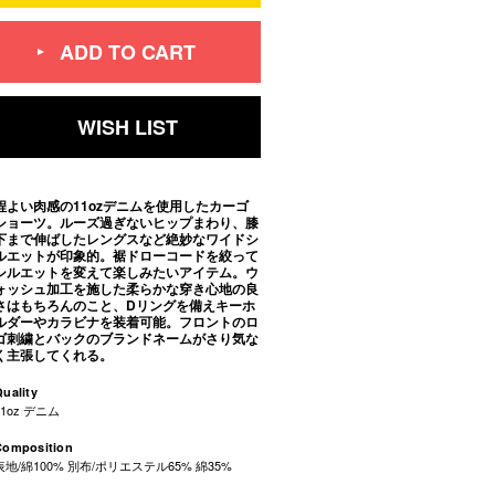
ADD TO CART
WISH LIST
程よい肉感の11ozデニムを使用したカーゴ
ショーツ。ルーズ過ぎないヒップまわり、膝
下まで伸ばしたレングスなど絶妙なワイドシ
ルエットが印象的。裾ドローコードを絞って
シルエットを変えて楽しみたいアイテム。ウ
ォッシュ加工を施した柔らかな穿き心地の良
さはもちろんのこと、Dリングを備えキーホ
ルダーやカラビナを装着可能。フロントのロ
ゴ刺繍とバックのブランドネームがさり気な
く主張してくれる。
uality
11oz デニム
Composition
表地/綿100% 別布/ポリエステル65% 綿35%