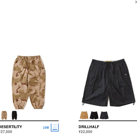
DESERTILITY
DRILLHALF
¥27,500
¥22,000