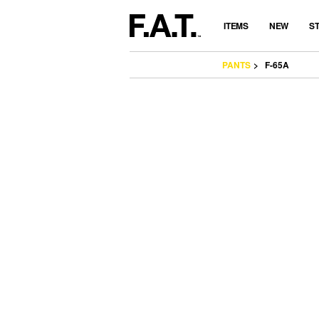
ITEMS
NEW
S
PANTS
F-65A