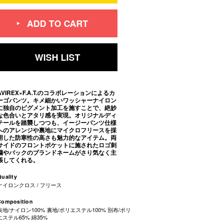
ADD TO CART
WISH LIST
AVIREX×F.A.T.のコラボレーションによるカ
ーゴパンツ。キメ細かいワッシャーナイロン
に独自のピグメント加工を施すことで、絶妙
な色合いとアタリ感を実現。オリジナルディ
テールを踏襲しつつも、イージーパンツ仕様
へのアレンジや裏地にマイクロフリースを採
用した防寒性の高さも魅力的なアイテム。両
サイドのフロントポケットに施されたロゴ刺
繍やバックのブランドネームがさり気なく主
張してくれる。
uality
ナイロンクロス / フリース
Composition
表地/ナイロン100% 裏地/ポリエステル100% 別布/ポリ
エステル65% 綿35%