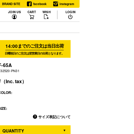
BRAND SITE
facebook
instagram
JOIN US
CART
WISH
LOGIN
14:00
までのご注文は当日出荷
日曜祝日のご注文は翌営業日の出荷となります。
F-65A
F32520-PN31
COLOR:
IZE:
サイズ表記について
QUANTITY