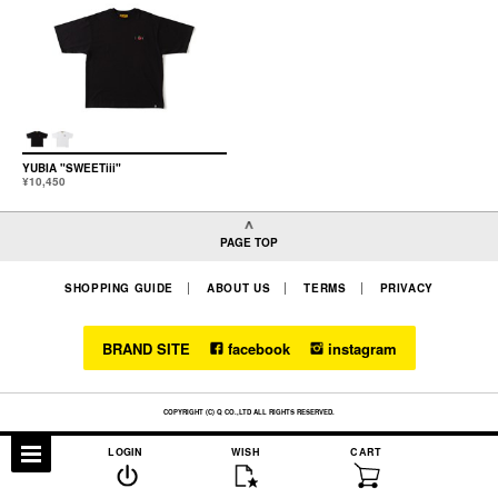
YUBIA "SWEETiii"
¥10,450
PAGE TOP
SHOPPING GUIDE
ABOUT US
TERMS
PRIVACY
BRAND SITE
facebook
instagram
COPYRIGHT (C) Q CO.,LTD ALL RIGHTS RESERVED.
LOGIN
WISH
CART