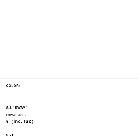
COLOR:
S.I. "SWAY"
F32520-TS02
SIZE: