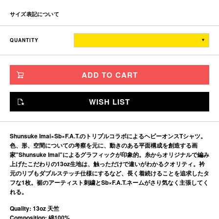
サイズ表記について
着丈
身幅
肩幅
袖丈
QUANTITY
TITCH
66.5
54
50
25
SKINNY
70.5
58
54
26
ADD TO CART
FAT
74.5
62
58
27
JUMBO
78.5
66
62
28
WISH LIST
※単位はすべて「cm」です。
製造工程で多少の誤差があることを予めご了承ください。
Shunsuke Imai×Sb×F.A.T.のトリプルコラボによるヘビーオンスTシャツ。
色、形、空間についての考察を元に、動きのある平面構成を創造する画
家"Shunsuke Imai"によるグラフィックが印象的。糸からオリジナルで編み
上げたこだわりの13oz生地は、触っただけで違いがわかるクオリティ。衿
元のリブもダブルステッチ仕様にするなど、長く着続けることを追求したタ
フな1枚。裾のアーティスト刺繍とSb×F.A.T.ネームがさり気なく主張してく
れる。
Quality: 13oz 天竺
Composition: 綿100%