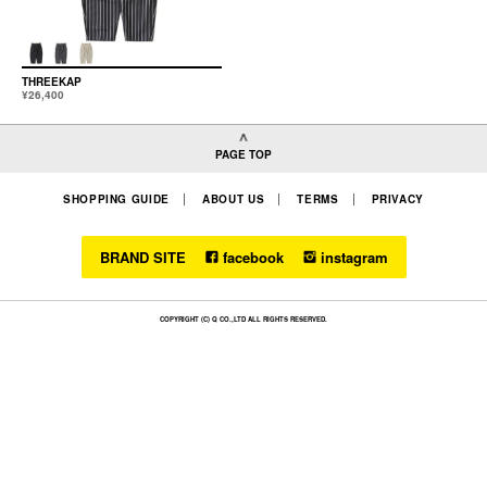
THREEKAP
¥26,400
PAGE TOP
SHOPPING GUIDE
ABOUT US
TERMS
PRIVACY
BRAND SITE
facebook
instagram
COPYRIGHT (C) Q CO.,LTD ALL RIGHTS RESERVED.