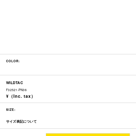
COLOR:
WILDTAC
F32521-PN36
SIZE:
サイズ表記について
ウエス
渡り
股
レング