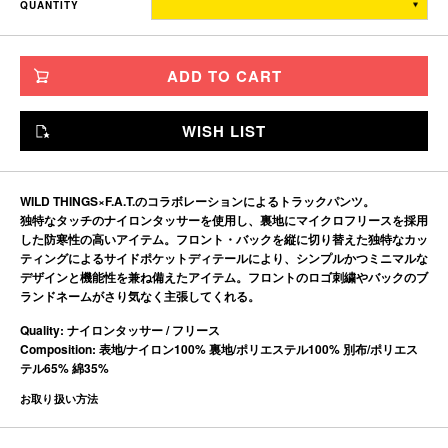
裾幅
QUANTITY
ト
幅
上
ス
76～
14.5～
TITCH
40.5
32
64
104
20
ADD TO CART
80～
15～21
SKINNY
41.5
33
65.5
108
WISH LIST
86～
15.5～
FAT
43
34
67
114
22
94～
WILD THINGS×F.A.T.のコラボレーションによるトラックパンツ。
16～23
JUMBO
45
35
68.5
122
独特なタッチのナイロンタッサーを使用し、裏地にマイクロフリースを採用
した防寒性の高いアイテム。フロント・バックを縦に切り替えた独特なカッ
ティングによるサイドポケットディテールにより、シンプルかつミニマルな
※単位はすべて「cm」です。
デザインと機能性を兼ね備えたアイテム。フロントのロゴ刺繍やバックのブ
製造工程で多少の誤差があることを予めご了承ください。
ランドネームがさり気なく主張してくれる。
Quality: ナイロンタッサー / フリース
Composition: 表地/ナイロン100% 裏地/ポリエステル100% 別布/ポリエス
テル65% 綿35%
お取り扱い方法