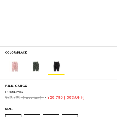
COLOR:
BLACK
F.D.U. CARGO
F32610-PN15
29,700
20,790
30
>
SIZE: