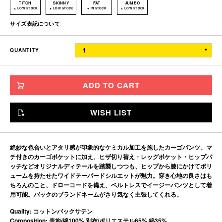
TITCH
SKINNY
FAT
JUMBO
サイズ表記について
ウエスト
渡り幅
股上
レングス
裾幅
QUANTITY
TITCH
86
40.9
33
65.5
20.5
SKINNY
90
41.9
34
67
21.5
ADD TO CART
FAT
96
43.6
35
68.5
22.5
JUMBO
104
45.7
36
70.5
23.5
WISH LIST
※単位はすべて「cm」です。
製造工程で多少の誤差があることを予めご了承ください。
絶妙な色合いとアタリ感が印象的なケミカル加工を施したカーゴパンツ。マ
チ付きのカーゴポケットに加え、ヒザ切り替え・レッグポケット・ヒップパ
ッチなどオリジナルディテールを踏襲しつつも、ヒップから膝にかけてボリ
ュームを持たせたワイドテーパードシルエットが魅力。穿き心地の良さはも
ちろんのこと、ドローコードを備え、ベルトレスでイージーパンツとして着
用可能。バックのブランドネームがさり気なく主張してくれる。
Quality: コットンバックサテン
Composition: 表地/綿100% 別布/ポリエステル65% 綿35%