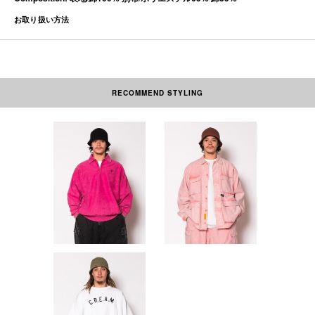
お取り扱い方法
RECOMMEND STYLING
素材の性質上、多少収縮する可能性があります。洗濯後、形を整えて干して
下さい。なお自動乾燥機(タンブラー)の御使用はおさけ下さい。アイロンを
かける際には必ず当て布をしてください。ネーム部分にはアイロンを当てな
いで下さい。この商品は特殊染料を使用した製品染めを施しています。摩擦
や汗、雨水、湿気等により、色落ち・色移りする場合があります。淡色の衣
類（特に白いもの）との着用は避け、保管も他の衣料と少し間隔をあけてく
ださい。お洗濯の際は、他の物とは必ず分けて洗ってください。長時間濡れ
たままにしておくと色移りしやすくなりますので、お洗濯後は速やかに形を
整えて干してください。また、風合いを重視した加工のため多少の色ムラや
表面に毛玉がある場合もあります。予めご了承ください。
本製品は中国製です。