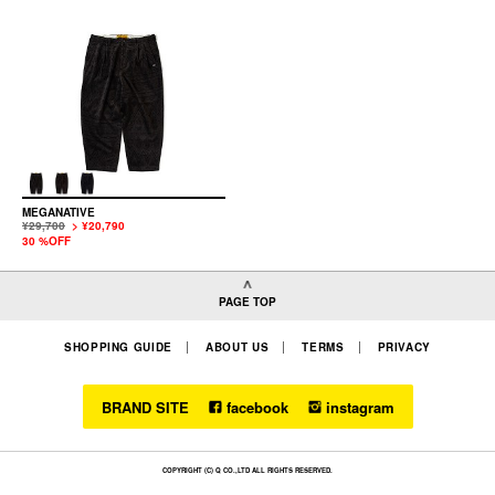
MEGANATIVE
¥29,700
> ¥20,790
30 %OFF
PAGE TOP
SHOPPING GUIDE
ABOUT US
TERMS
PRIVACY
BRAND SITE
facebook
instagram
COPYRIGHT (C) Q CO.,LTD ALL RIGHTS RESERVED.