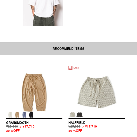
RECOMMEND ITEMS
GRANSMOOTH
HALFFIELD
¥25,300
> ¥17,710
¥25,300
> ¥17,710
30 %OFF
30 %OFF